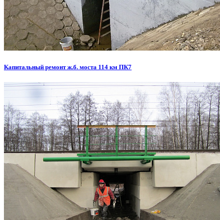
Капитальный ремонт ж.б. моста 114 км ПК7