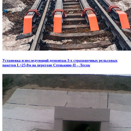
Установка и последующий демонтаж 3-х страховочных рельсовых
пакетов L=25,0м на перегоне Стенькино-II – Лесок