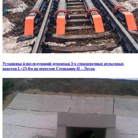
Установка и последующий демонтаж 3-х страховочных рельсовых
пакетов L=25,0м на перегоне Стенькино-II – Лесок