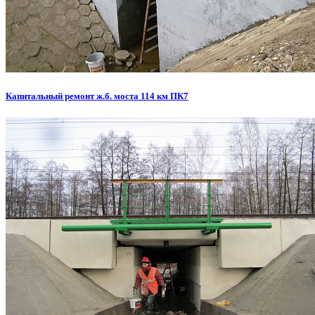
Капитальный ремонт ж.б. моста 114 км ПК7