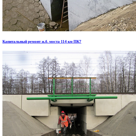
Капитальный ремонт ж.б. моста 114 км ПК7