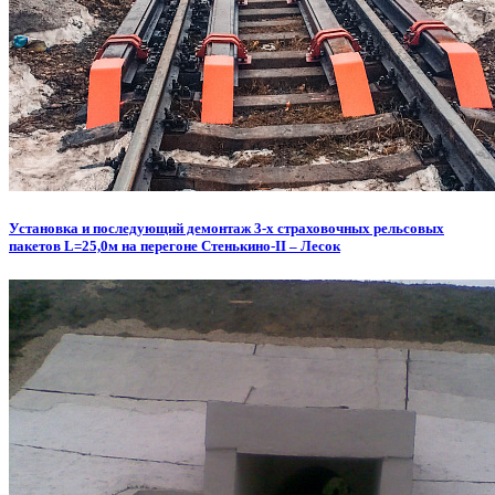
Установка и последующий демонтаж 3-х страховочных рельсовых
пакетов L=25,0м на перегоне Стенькино-II – Лесок