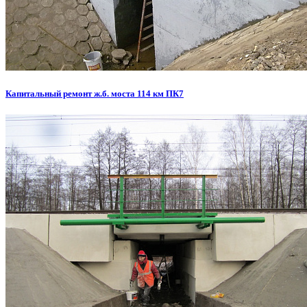
Капитальный ремонт ж.б. моста 114 км ПК7