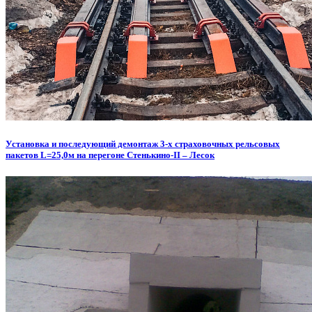
Установка и последующий демонтаж 3-х страховочных рельсовых
пакетов L=25,0м на перегоне Стенькино-II – Лесок