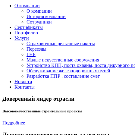
О компании
О компании
История компании
Сотрудники
Сертификаты
Портфолио
Услуги
Страховочные рельсовые пакеты
Переезды
ГНБ
Малые искусственные сооружения
Устройство КПП, поста охраны, поста дежурного по
Обслуживание железнодорожных путей
Разработка ППР , составление смет.
Новости
Контакты
Доверенный лидер отрасли
Высококачественные строительные проекты
Подробнее
Лучшая производительность за все годы