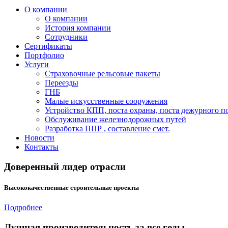
О компании
О компании
История компании
Сотрудники
Сертификаты
Портфолио
Услуги
Страховочные рельсовые пакеты
Переезды
ГНБ
Малые искусственные сооружения
Устройство КПП, поста охраны, поста дежурного по
Обслуживание железнодорожных путей
Разработка ППР , составление смет.
Новости
Контакты
Доверенный лидер отрасли
Высококачественные строительные проекты
Подробнее
Лучшая производительность за все годы