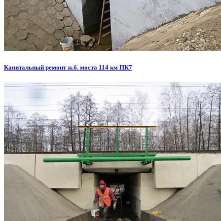
Капитальный ремонт ж.б. моста 114 км ПК7