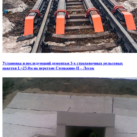
Установка и последующий демонтаж 3-х страховочных рельсовых
пакетов L=25,0м на перегоне Стенькино-II – Лесок