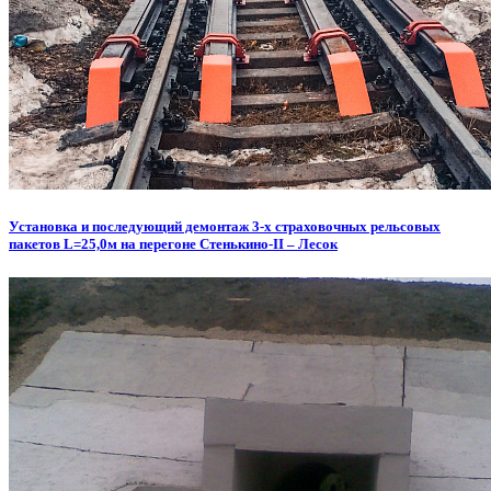
Установка и последующий демонтаж 3-х страховочных рельсовых
пакетов L=25,0м на перегоне Стенькино-II – Лесок