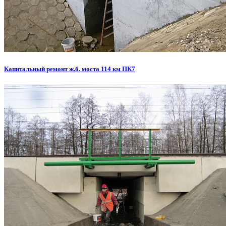
Капитальный ремонт ж.б. моста 114 км ПК7