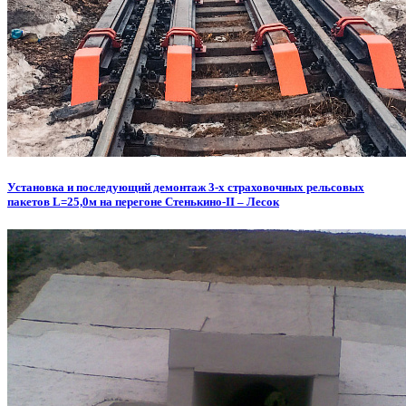
Установка и последующий демонтаж 3-х страховочных рельсовых
пакетов L=25,0м на перегоне Стенькино-II – Лесок