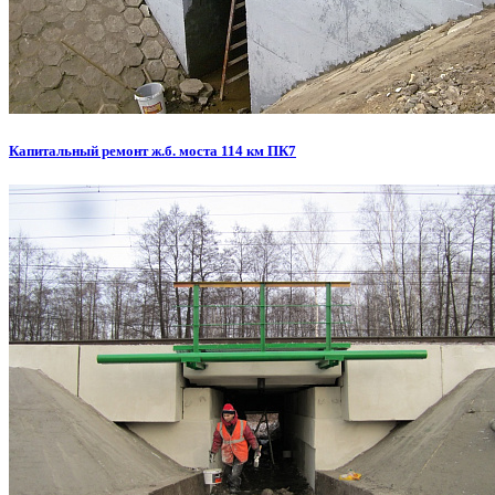
Капитальный ремонт ж.б. моста 114 км ПК7