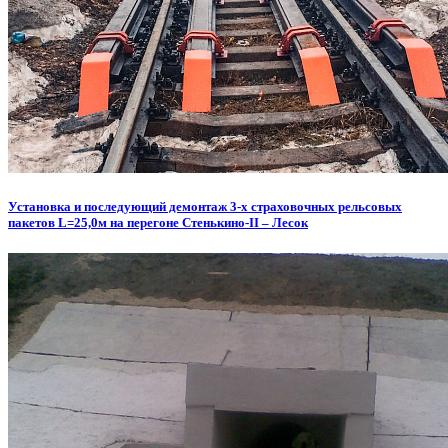
Установка и последующий демонтаж 3-х страховочных рельсовых
пакетов L=25,0м на перегоне Стенькино-II – Лесок